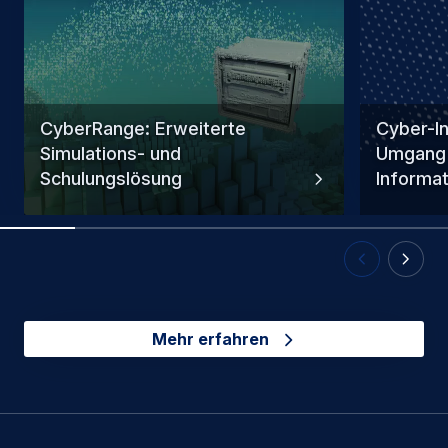
CyberRange: Erweiterte
Cyber-In
Simulations- und
Umgang 
Schulungslösung
Informa
Previous Slid
Next Sl
Mehr erfahren