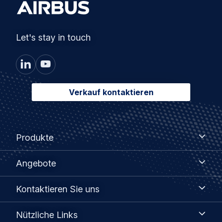
Let's stay in touch
Verkauf kontaktieren
Footer
Produkte
Produkte
menu
Angebote
Angebote
Kontaktieren
Kontaktieren Sie uns
Sie
uns
Nützliche
Nützliche Links
Links