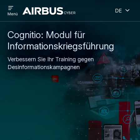
Open
Geöff
Direkt
Skip
Deutsch
menu
cyber
cyber
Menü
zum
to
Inhalt
search
Cognitio: Modul für
Informationskriegsführung
Verbessern Sie Ihr Training gegen
Desinformationskampagnen