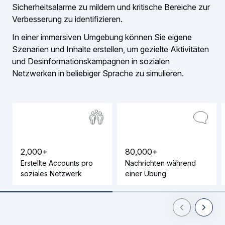
Sicherheitsalarme zu mildern und kritische Bereiche zur
Verbesserung zu identifizieren.
In einer immersiven Umgebung können Sie eigene
Szenarien und Inhalte erstellen, um gezielte Aktivitäten
und Desinformationskampagnen in sozialen
Netzwerken in beliebiger Sprache zu simulieren.
2
,
0
0
0
+
8
0
,
0
0
0
+
Erstellte Accounts pro
Nachrichten während
soziales Netzwerk
einer Übung
Previous Slid
Next Sl