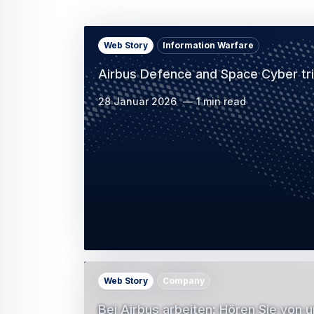
Web Story
Information Warfare
Airbus Defence and Space Cyber tri
28 Januar 2026
1 min read
Web Story
Company
Bei Airbus arbeiten: Hören Sie von u