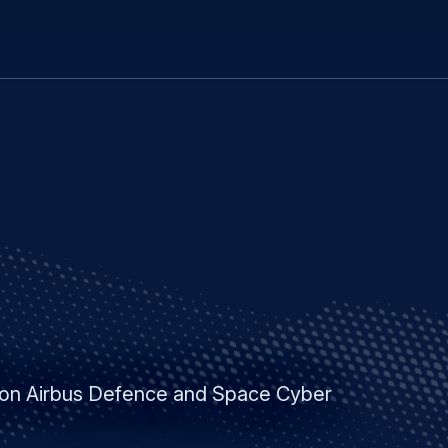
Direkt
Skip
zum
to
Inhalt
search
 von Airbus Defence and Space Cyber