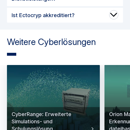
Ist Ectocryp akkreditiert?
Weitere Cyberlösungen
CyberRange: Erweiterte
Orion M
Simulations- und
Erkennu
Schulungslösung
dateibas