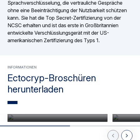
Sprachverschlüsselung, die vertrauliche Gespräche
ohne eine Beeinträchtigung der Nutzbarkeit schützen
kann. Sie hat die Top Secret-Zertifizierung von der
NCSC erhalten und ist das erste in Großbritannien
entwickelte Verschlüsslungsgerät mit der US-
amerikanischen Zertifizierung des Typs 1.
Informationen
Ectocryp-Broschüren
herunterladen
Download Ectocryp
Downloa
Blue brochure
Yellow 
Previous Slid
Next Sl