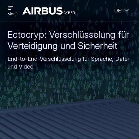
Open
Geöff
Direkt
Skip
Deutsch
menu
cyber
cyber
Menü
zum
to
Inhalt
search
Ectocryp: Verschlüsselung für
Verteidigung und Sicherheit
End-to-End-Verschlüsselung für Sprache, Daten
und Video