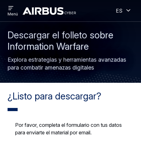
Open
Abiert
Pasar
Skip
Español
menu
cyber
cyber
Menú
al
to
contenido
search
principal
Descargar el folleto sobre
Information Warfare
Explora estrategias y herramientas avanzadas
para combatir amenazas digitales
¿Listo para descargar?
Por favor, completa el formulario con tus datos
para enviarte el material por email.