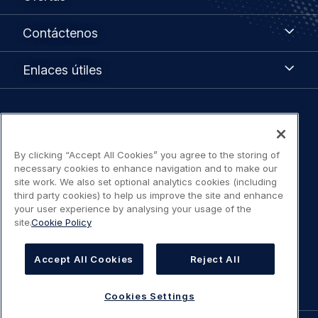
Contáctenos
Contáctenos
Enlaces
Enlaces útiles
útiles
Legal
Política de privacidad
navigation
By clicking “Accept All Cookies” you agree to the storing of
Aviso legal / Términos de uso
necessary cookies to enhance navigation and to make our
site work. We also set optional analytics cookies (including
third party cookies) to help us improve the site and enhance
Declaración de accesibilidad
your user experience by analysing your usage of the
site.
Cookie Policy
Política de cookies
Accept All Cookies
Reject All
Cookies Settings
Cookies Settings