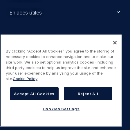
Enlaces
Enlaces útiles
útiles
Legal
Política de privacidad
navigation
By clicking “Accept All Cookies” you agree to the storing of
Aviso legal / Términos de uso
necessary cookies to enhance navigation and to make our
site work. We also set optional analytics cookies (including
Declaración de accesibilidad
third party cookies) to help us improve the site and enhance
your user experience by analysing your usage of the
site.
Cookie Policy
Política de cookies
Cookies Settings
Accept All Cookies
Reject All
Cookies Settings
©
AIRBUS
2026.