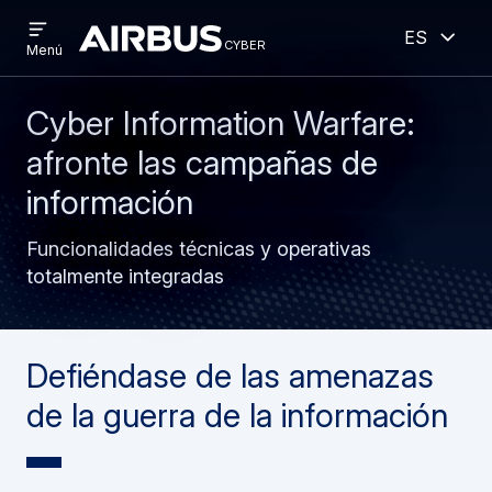
Open
Abiert
Pasar
Skip
Español
menu
cyber
cyber
Menú
al
to
contenido
search
principal
Cyber Information Warfare:
afronte las campañas de
información
Funcionalidades técnicas y operativas
totalmente integradas
Defiéndase de las amenazas
de la guerra de la información