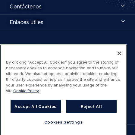
Contáctenos
Contáctenos
Enlaces
Enlaces útiles
útiles
Legal
Política de privacidad
navigation
By clicking “Accept All Cookies” you agree to the storing of
Aviso legal / Términos de uso
necessary cookies to enhance navigation and to make our
site work. We also set optional analytics cookies (including
Declaración de accesibilidad
third party cookies) to help us improve the site and enhance
your user experience by analysing your usage of the
site.
Cookie Policy
Política de cookies
Cookies Settings
Accept All Cookies
Reject All
Cookies Settings
©
AIRBUS
2026.