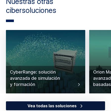
Nuestras otras
cibersoluciones
CyberRange: solución
Orion M
avanzada de simulación
avanzad
y formación
basadas
Vea todas las soluciones