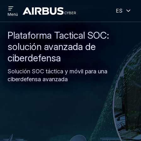
Open
Abiert
Pasar
Skip
Español
menu
cyber
cyber
Menú
al
to
contenido
search
principal
Plataforma Tactical SOC:
solución avanzada de
ciberdefensa
Solución SOC táctica y móvil para una
ciberdefensa avanzada