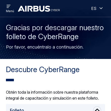
Open
Abiert
Pasar
Skip
Español
menu
cyber
cyber
Menú
al
to
contenido
search
principal
Gracias por descargar nuestro
folleto de CyberRange
Por favor, encuéntralo a continuación.
Descubre CyberRange
Obtén toda la información sobre nuestra plataforma
integral de capacitación y simulación en este folleto.
Folleto