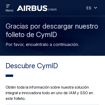
Open
Abiert
Pasar
Skip
Español
menu
cyber
cyber
Menú
al
to
contenido
search
principal
Gracias por descargar nuestro
folleto de CymID
Por favor, encuéntralo a continuación.
Descubre CymID
Obtén toda la información sobre nuestra solución
integral e innovadora todo en uno de IAM y SSO en
este folleto.