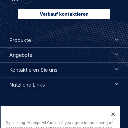
Verkauf kontaktieren
Footer
Produkte
Produkte
menu
Angebote
Angebote
Kontaktieren
Kontaktieren Sie uns
Sie
uns
Nützliche
Nützliche Links
Links
Legal
Datenschutzerklärung
navigation
By clicking “Accept All Cookies” you agree to the storing of
Nutzungsbedingungen / Kontakt
necessary cookies to enhance navigation and to make our