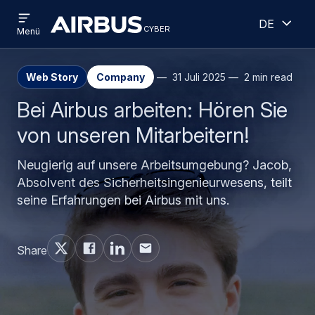
Open
Geöff
Direkt
Skip
Deutsch
menu
cyber
cyber
Menü
zum
to
Inhalt
search
Web Story
Company
31 Juli 2025
2 min read
Bei Airbus arbeiten: Hören Sie
von unseren Mitarbeitern!
Neugierig auf unsere Arbeitsumgebung? Jacob,
Absolvent des Sicherheitsingenieurwesens, teilt
seine Erfahrungen bei Airbus mit uns.
Share