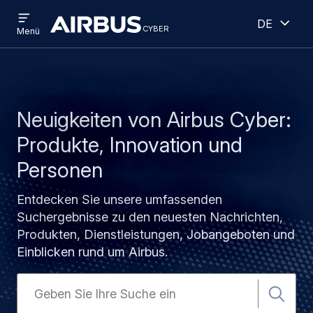
Open
Geöff
Direkt
Skip
Deutsch
menu
cyber
cyber
Menü
zum
to
Inhalt
search
Neuigkeiten von Airbus Cyber:
Produkte, Innovation und
Personen
Entdecken Sie unsere umfassenden
Suchergebnisse zu den neuesten Nachrichten,
Produkten, Dienstleistungen, Jobangeboten und
Einblicken rund um Airbus.
Search
for