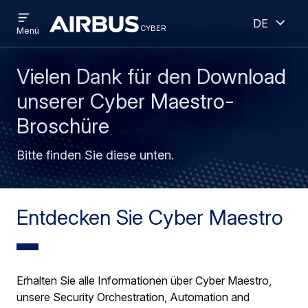
Open
Geöff
Direkt
Skip
Deutsch
menu
cyber
cyber
Menü
zum
to
Inhalt
search
Vielen Dank für den Download
unserer Cyber Maestro-
Broschüre
Bitte finden Sie diese unten.
Entdecken Sie Cyber Maestro
Erhalten Sie alle Informationen über Cyber Maestro,
unsere Security Orchestration, Automation and