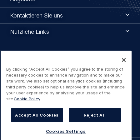
Kontaktieren
Kontaktieren Sie uns
Sie
uns
Nützliche
Nützliche Links
Links
Legal
Datenschutzerklärung
navigation
By clicking “Accept All Cookies” you agree to the storing of
Nutzungsbedingungen / Kontakt
necessary cookies to enhance navigation and to make our
site work. We also set optional analytics cookies (including
third party cookies) to help us improve the site and enhance
Erklärung Zugangsbeschränkung
your user experience by analysing your usage of the
site.
Cookie Policy
Cookies-Richtlinie
Accept All Cookies
Reject All
Cookies Settings
Cookies Settings