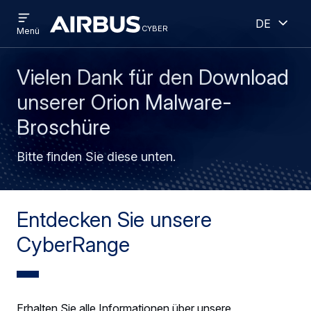
Open
Geöff
Direkt
Skip
Deutsch
menu
cyber
cyber
Menü
zum
to
Inhalt
search
Vielen Dank für den Download
unserer Orion Malware-
Broschüre
Bitte finden Sie diese unten.
Entdecken Sie unsere
CyberRange
Erhalten Sie alle Informationen über unsere