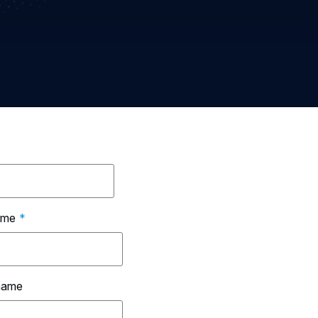
ame
*
name