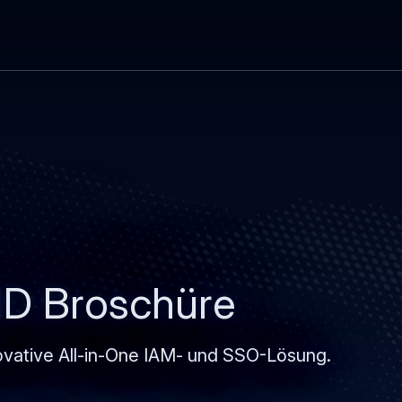
Direkt
Skip
zum
to
Inhalt
search
D Broschüre
ovative All-in-One IAM- und SSO-Lösung.