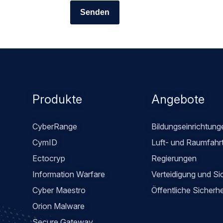
Footer
Produkte
Angebote
menu
CyberRange
Bildungseinrichtung
CymID
Luft- und Raumfahr
Ectocryp
Regierungen
Information Warfare
Verteidigung und Si
Cyber Maestro
Öffentliche Sicherhe
Orion Malware
Secure Gateway