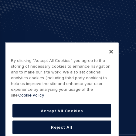
By clicking “Accept All Cookies” you agree to the
storing of necessary cookies to enhance navigation
and to make our site work. We also set optional
analytics cookies (including third party cookies) to
help us improve the site and enhance your user
experience by analysing your usage of the
site.
Cookie Policy
Accept All Cookies
Reject All