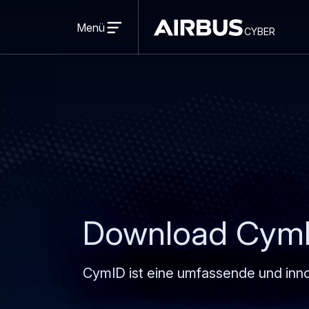
Open
menu
Menü
cyber
cyber
Download CymI
CymID ist eine umfassende und inn