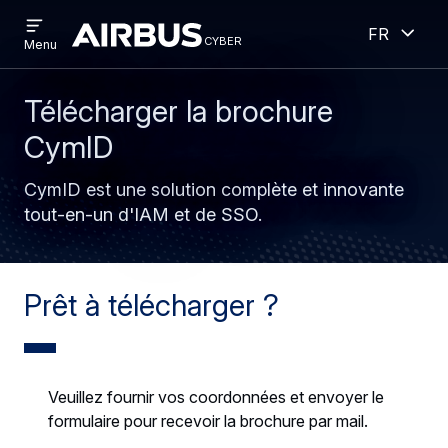
Open
Ouver
Aller
Skip
French
menu
cyber
cyber
Menu
au
to
contenu
search
principal
Télécharger la brochure
CymID
CymID est une solution complète et innovante
tout-en-un d'IAM et de SSO.
Prêt à télécharger ?
Veuillez fournir vos coordonnées et envoyer le
formulaire pour recevoir la brochure par mail.