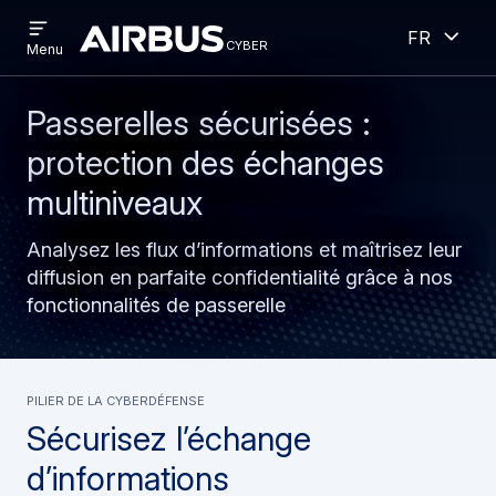
Open
Ouver
Aller
Skip
French
menu
cyber
cyber
Menu
au
to
contenu
search
principal
Passerelles sécurisées :
protection des échanges
multiniveaux
Analysez les flux d’informations et maîtrisez leur
diffusion en parfaite confidentialité grâce à nos
fonctionnalités de passerelle
Pilier de la cyberdéfense
Sécurisez l’échange
d’informations