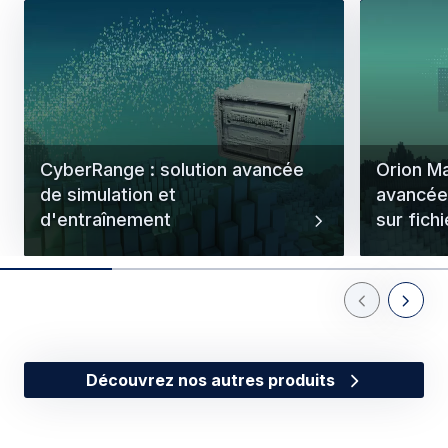
CyberRange : solution avancée
Orion Ma
de simulation et
avancée
d'entraînement
sur fichi
Previous Slid
Next Sl
Découvrez nos autres produits