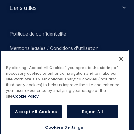
Liens
Liens utiles
utiles
Legal
Politique de confidentialité
navigation
Mentions légales / Conditions d'utilisation
Déclaration sur l'accessibilité
By clicking “Accept All Cookies” you agree to the storing of
necessary cookies to enhance navigation and to make our
Politique Cookies
site work. We also set optional analytics cookies (including
third party cookies) to help us improve the site and enhance
your user experience by analysing your usage of the
Cookies Settings
site.
Cookie Policy
Accept All Cookies
Reject All
©
AIRBUS
2026.
Cookies Settings