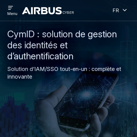
Open
Ouver
Aller
Skip
French
menu
cyber
cyber
Menu
au
to
contenu
search
principal
CymID : solution de gestion
des identités et
d’authentification
Solution d’IAM/SSO tout-en-un : complète et
innovante