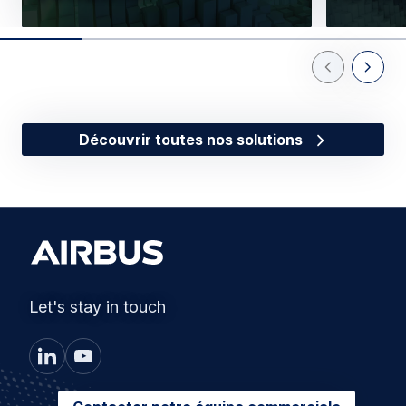
Previous Slid
Next Sl
Découvrir toutes nos solutions
Let's stay in touch