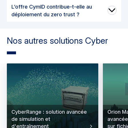
L’offre CymID contribue-t-elle au
déploiement du zero trust ?
Nos autres solutions Cyber
CyberRange : solution avancée
Orion Ma
de simulation et
avancée
d'entraînement
sur fichi