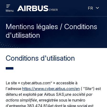
Open
Ouver
Aller
Skip
French
menu
cyber
cyber
Menu
au
to
contenu
search
principal
Mentions légales / Conditions
d'utilisation
Conditions d'utilisation
Le site « cyber.airbus.com” » accessible à
l'adresse
https://www.cyber.airbus.com/en
( “Site”) est
détenu et exploité par Airbus SAS,une
société par
actions simplifiée
, enregistrée sous le numéro
d'entreprise 383 474 814et dont le siège social est