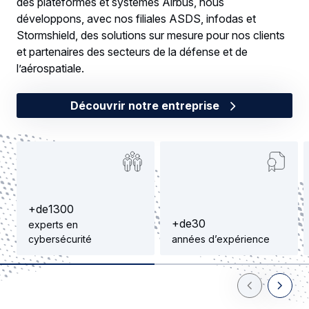
des plateformes et systèmes Airbus, nous
développons, avec nos filiales ASDS, infodas et
Stormshield, des solutions sur mesure pour nos clients
et partenaires des secteurs de la défense et de
l’aérospatiale.
Découvrir notre entreprise
+
d
e
1
3
0
0
+
d
e
3
0
experts en
cybersécurité
années d’expérience
Previous Slid
Next Sl