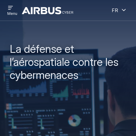
Open
Ouver
Aller
Skip
French
menu
cyber
cyber
Menu
au
to
contenu
search
principal
La défense et
l’aérospatiale contre les
cybermenaces