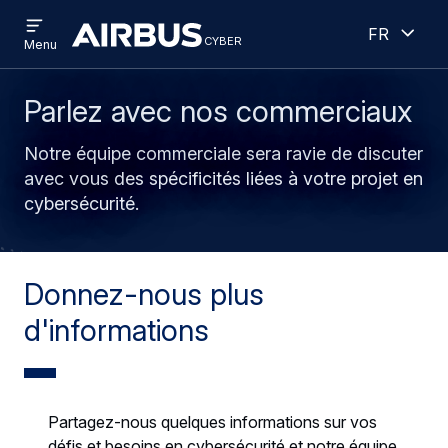
Open
Ouver
Aller
Skip
French
menu
cyber
cyber
Menu
au
to
contenu
search
principal
Parlez avec nos commerciaux
Notre équipe commerciale sera ravie de discuter
avec vous des spécificités liées à votre projet en
cybersécurité.
Donnez-nous plus
d'informations
Partagez-nous quelques informations sur vos
défis et besoins en cybersécurité et notre équipe