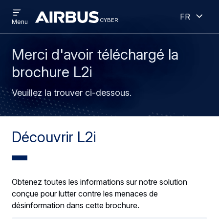
Open
Ouver
Aller
Skip
French
menu
cyber
cyber
Menu
au
to
contenu
search
principal
Merci d'avoir téléchargé la
brochure L2i
Veuillez la trouver ci-dessous.
Découvrir L2i
Obtenez toutes les informations sur notre solution
conçue pour lutter contre les menaces de
désinformation dans cette brochure.