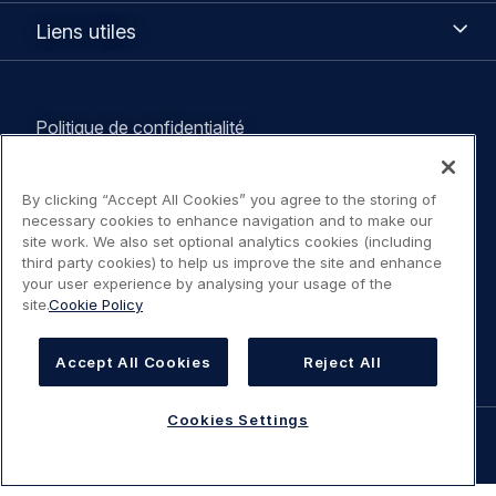
Liens
Liens utiles
utiles
Legal
Politique de confidentialité
navigation
Mentions légales / Conditions d'utilisation
By clicking “Accept All Cookies” you agree to the storing of
necessary cookies to enhance navigation and to make our
Déclaration sur l'accessibilité
site work. We also set optional analytics cookies (including
third party cookies) to help us improve the site and enhance
your user experience by analysing your usage of the
Politique Cookies
site.
Cookie Policy
Cookies Settings
Accept All Cookies
Reject All
Cookies Settings
©
AIRBUS
2026.