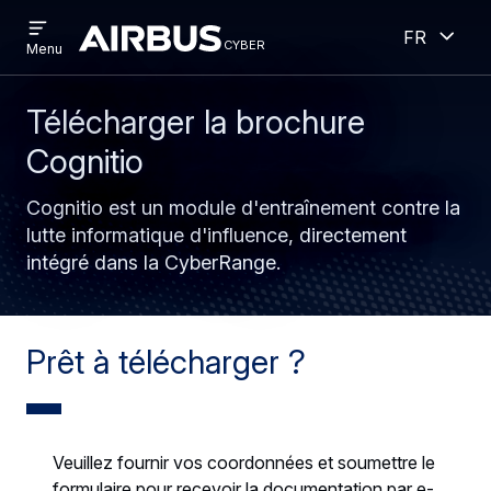
Open
Ouver
Aller
Skip
French
menu
cyber
cyber
Menu
au
to
contenu
search
principal
Télécharger la brochure
Cognitio
Cognitio est un module d'entraînement contre la
lutte informatique d'influence, directement
intégré dans la CyberRange.
Prêt à télécharger ?
Veuillez fournir vos coordonnées et soumettre le
formulaire pour recevoir la documentation par e-